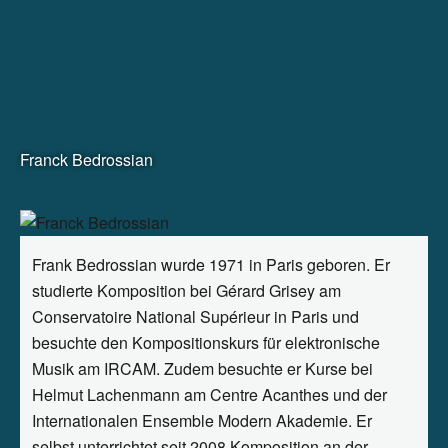
Festival fü
Zur Website von Deutschlandfunk Kult
Zur Website von RBB radio 3
Franck Bedrossian
Frank Bedrossian wurde 1971 in Paris geboren. Er
studierte Komposition bei Gérard Grisey am
Conservatoire National Supérieur in Paris und
besuchte den Kompositionskurs für elektronische
Musik am IRCAM. Zudem besuchte er Kurse bei
Helmut Lachenmann am Centre Acanthes und der
Internationalen Ensemble Modern Akademie. Er
selbst unterrichtet seit 2008 Komposition an der