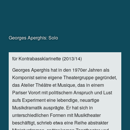
Festival fü
Zur Website von Deutschlandfunk Kult
Zur Website von RBB radio 3
Georges Aperghis: Solo
für Kontrabassklarinette (2013/14)
Georges Aperghis hat in den 1970er Jahren als
Komponist seine eigene Theatergruppe gegründet,
das Atelier Théâtre et Musique, das in einem
Pariser Vorort mit politischem Anspruch und Lust
aufs Experiment eine lebendige, neuartige
Musikdramatik ausprägte. Er hat sich in
unterschiedlichen Formen mit Musiktheater
beschäftigt, schrieb etwa eine Reihe abstrakter